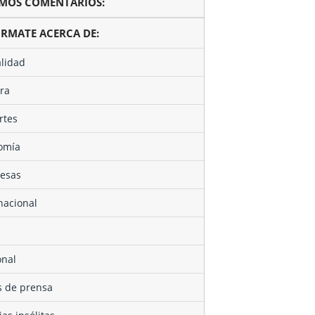
TIMOS COMENTARIOS:
ÓRMATE ACERCA DE:
alidad
ura
rtes
nomía
resas
rnacional
onal
as de prensa