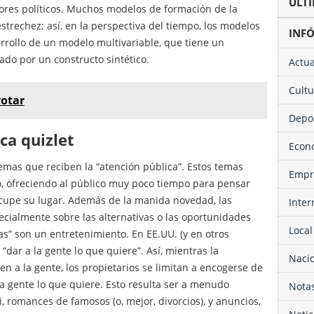
ÚL
ores políticos. Muchos modelos de formación de la
estrechez; así, en la perspectiva del tiempo, los modelos
INF
rrollo de un modelo multivariable, que tiene un
ado por un constructo sintético.
Actu
Cult
votar
Depo
ica quizlet
Eco
mas que reciben la “atención pública”. Estos temas
Emp
, ofreciendo al público muy poco tiempo para pensar
cupe su lugar. Además de la manida novedad, las
Inte
ecialmente sobre las alternativas o las oportunidades
Local
ias” son un entretenimiento. En EE.UU. (y en otros
“dar a la gente lo que quiere”. Así, mientras la
Naci
en a la gente, los propietarios se limitan a encogerse de
a gente lo que quiere. Esto resulta ser a menudo
Not
 romances de famosos (o, mejor, divorcios), y anuncios,