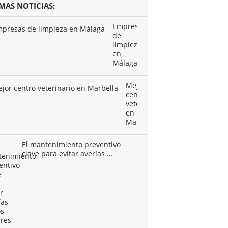
IMAS NOTICIAS:
Empresas
de
limpieza
en
Málaga
Mejor
centro
veterinario
en
Marbella
El mantenimiento preventivo
clave para evitar averías …