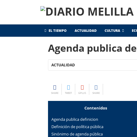
EL TIEMPO
ACTUALIDAD
CULTURA
EC
Agenda publica de
ACTUALIDAD
SHARE
TWEET
GPLUS
SHARE
Contenidos
Agenda publica definicion
Definición de política pública
Sinónimo de agenda pública