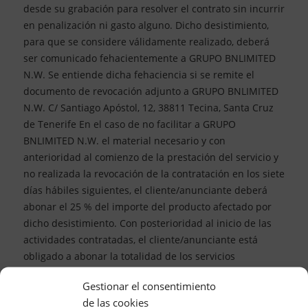
desde su grabación para resolver el contrato sin incurrir
en penalización ni gasto alguno. Dicho desistimiento,
para que se considere válidamente realizado, deberá
ser comunicado fehacientemente a GRUPO BNLIMITED
N.W. Se entiende dicha fehaciencia si se remite el
documento de revocación adjunto a GRUPO BNLIMITED
N.W. C/ Santiago Apóstol, 12, 38811 Tecina, Santa Cruz
de Tenerife En el caso de no facilitar a GRUPO
BNLIMITED N.W. el material necesario y con
anterioridad al comienzo de la prestación del servicio y
no realizada la revocación de la contratación en los siete
días hábiles siguientes, el cliente/anunciante deberá
abonar el 25 % del importe del producto afectado por
dicho desistimiento. Con posterioridad al inicio de las
actividades contratadas, el cliente/anunciante está
obligado a abonar la totalidad de los servicios
contratados como indemnización de daños y perjuicios
Gestionar el consentimiento
producidos por el desistimiento. De igual modo, desde
de las cookies
que se inserte en la web el nombre comercial, social o