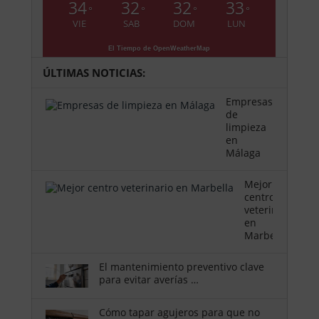
34
32
32
33
°
°
°
°
VIE
SAB
DOM
LUN
El Tiempo de OpenWeatherMap
ÚLTIMAS NOTICIAS:
Empresas
de
limpieza
en
Málaga
Mejor
centro
veterinario
en
Marbella
El mantenimiento preventivo clave
para evitar averías …
Cómo tapar agujeros para que no