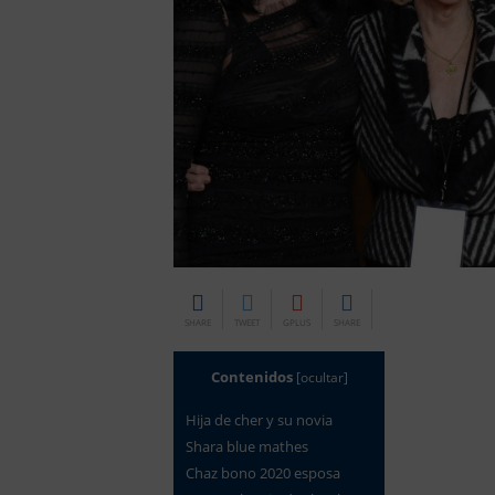
SHARE
TWEET
GPLUS
SHARE
Contenidos
[
ocultar
]
Hija de cher y su novia
shara blue mathes
chaz bono 2020 esposa