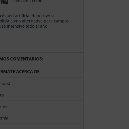
consolida como …
El
césped
artificial
deportivo
se
consolida
como …
TIMOS COMENTARIOS:
ÓRMATE ACERCA DE:
alidad
ura
rtes
nomía