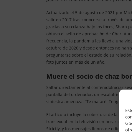
Actualizado el 5 de agosto de 2021 por M
salir en 2017 tras conocerse a través de a
gracias a su crianza bajo los focos, Shara p
obtuvo el sello de aprobación de Cher! Aun
frecuencia, la pandemia les llevó a una vid
octubre de 2020 y desde entonces no han s
preguntarse sobre el estado de su relació
foto juntos en más de un año.
muere el socio de chaz bo
Saltar directamente al contenidoIniciar se
pantalla del ordenador, un escalofrío recor
siniestra amenaza: “Te mataré. Tengo una p
Est
El artículo incluye la cobertura de la furi
cor
transexual en la televisión en horario de 
Goo
Strictly, y los mensajes llenos de odio de 
ofr