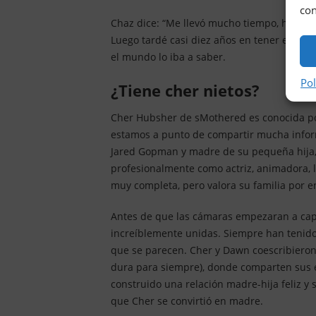
con
Chaz dice: “Me llevó mucho tiempo, hasta lo
Luego tardé casi diez años en tener el valor
el mundo lo iba a saber.
Pol
¿tiene cher nietos?
Cher Hubsher de sMothered es conocida po
estamos a punto de compartir mucha inform
Jared Gopman y madre de su pequeña hija, 
profesionalmente como actriz, animadora, l
muy completa, pero valora su familia por e
Antes de que las cámaras empezaran a capt
increíblemente unidas. Siempre han tenido
que se parecen. Cher y Dawn coescribieron 
dura para siempre), donde comparten sus 
construido una relación madre-hija feliz y 
que Cher se convirtió en madre.