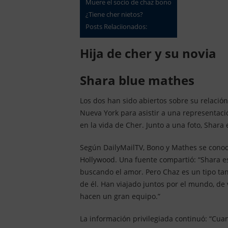
muere el socio de chaz bono
¿tiene cher nietos?
Posts Relaciionados:
Hija de cher y su novia
shara blue mathes
Los dos han sido abiertos sobre su relación
Nueva York para asistir a una representac
en la vida de Cher. Junto a una foto, Shara 
Según DailyMailTV, Bono y Mathes se conoc
Hollywood. Una fuente compartió: “Shara e
buscando el amor. Pero Chaz es un tipo ta
de él. Han viajado juntos por el mundo, de v
hacen un gran equipo.”
La información privilegiada continuó: “Cua