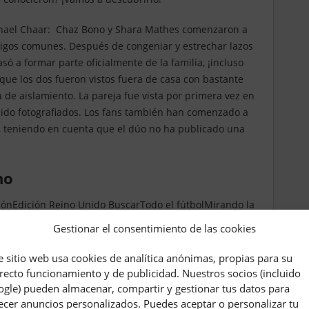
ichael Chaar: Chaz Bono y Shara Mathes comenzaron a
migos comunes. Después de congeniar y estrechar lazos
asó a formar parte oficialmente de la familia, ¡incluso
que los dos fueron vistos fuera de casa con bastante
a de aislamiento. La pareja fue vista por primera vez en
ido fotografiados. Los fans también han comenzado a
n, teniendo en cuenta que el dúo no ha publicado una
no
siónEdición Reino Unido BuscarTodo el fútbolMirando la
rió la columna vertebral de Chaz Bono al leer la última y
Gestionar el consentimiento de las cookies
istola”.
e sitio web usa cookies de analítica anónimas, propias para su
osa reacción provocada por la aparición de un hombre
recto funcionamiento y de publicidad. Nuestros socios (incluido
máxima audiencia, en la versión estadounidense de
gle) pueden almacenar, compartir y gestionar tus datos para
desconocidos que sacudieron a Chaz hasta el fondo.
ecer anuncios personalizados. Puedes aceptar o personalizar tu