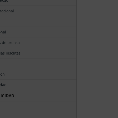
resas
rnacional
onal
as de prensa
cias insólitas
ión
edad
LICIDAD