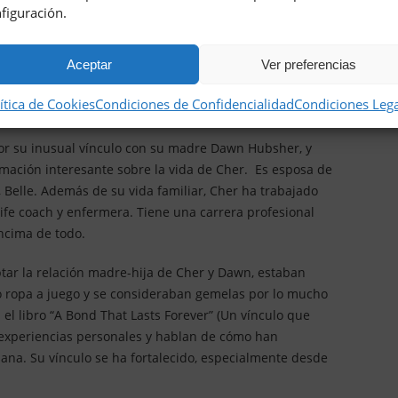
figuración.
s treinta años, antes de descubrir que era transexual.
 de hacer la transición porque era el hijo de Cher: todo
Aceptar
Ver preferencias
ítica de Cookies
Condiciones de Confidencialidad
Condiciones Leg
r su inusual vínculo con su madre Dawn Hubsher, y
ación interesante sobre la vida de Cher. Es esposa de
Belle. Además de su vida familiar, Cher ha trabajado
ife coach y enfermera. Tiene una carrera profesional
ncima de todo.
ar la relación madre-hija de Cher y Dawn, estaban
 ropa a juego y se consideraban gemelas por lo mucho
el libro “A Bond That Lasts Forever” (Un vínculo que
experiencias personales y hablan de cómo han
sana. Su vínculo se ha fortalecido, especialmente desde