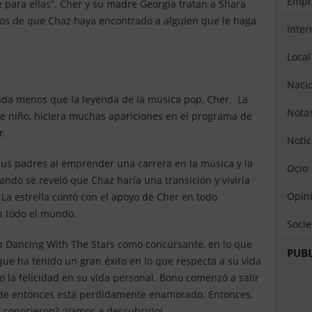
Emp
e para ellas”. Cher y su madre Georgia tratan a Shara
ados de que Chaz haya encontrado a alguien que le haga
Inte
Local
Naci
nada menos que la leyenda de la música pop, Cher. La
Not
de niño, hiciera muchas apariciones en el programa de
r.
Noti
us padres al emprender una carrera en la música y la
Ocio
uando se reveló que Chaz haría una transición y viviría
Opin
 La estrella contó con el apoyo de Cher en todo
n todo el mundo.
Soci
en Dancing With The Stars como concursante, en lo que
PUB
que ha tenido un gran éxito en lo que respecta a su vida
 la felicidad en su vida personal. Bono comenzó a salir
sde entonces está perdidamente enamorado. Entonces,
 conocieron? ¡Vamos a descubrirlo!