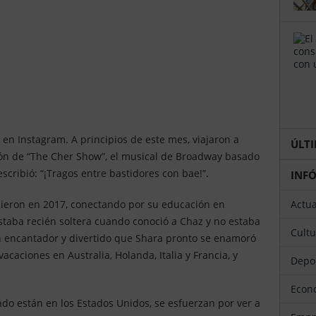
 en Instagram. A principios de este mes, viajaron a
ÚL
ión de “The Cher Show”, el musical de Broadway basado
escribió: “¡Tragos entre bastidores con bae!”.
INF
ieron en 2017, conectando por su educación en
Actu
staba recién soltera cuando conoció a Chaz y no estaba
Cult
n encantador y divertido que Shara pronto se enamoró
acaciones en Australia, Holanda, Italia y Francia, y
Depo
Eco
ndo están en los Estados Unidos, se esfuerzan por ver a