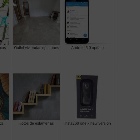
icas
Outlet viviendas opiniones
Android 5 0 update
os
Fotos de estanterias
Insta360 one x new version