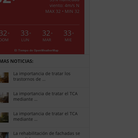
°
viento: 4m/s N
MAX 32 • MIN 32
32
33
32
33
°
°
°
°
DOM
LUN
MAR
MIE
El Tiempo de OpenWeatherMap
IMAS NOTICIAS:
La importancia de tratar los
trastornos de …
La importancia de tratar el TCA
mediante …
La importancia de tratar el TCA
mediante …
La rehabilitación de fachadas se