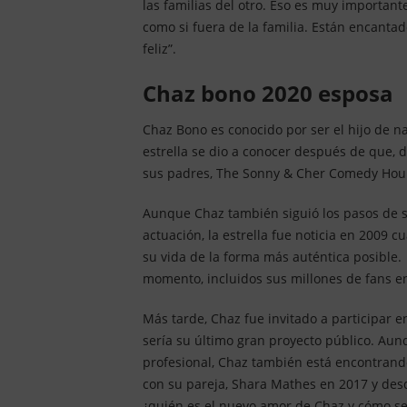
las familias del otro. Eso es muy important
como si fuera de la familia. Están encant
feliz”.
chaz bono 2020 esposa
Chaz Bono es conocido por ser el hijo de 
estrella se dio a conocer después de que, 
sus padres, The Sonny & Cher Comedy Hou
Aunque Chaz también siguió los pasos de s
actuación, la estrella fue noticia en 2009 c
su vida de la forma más auténtica posible.
momento, incluidos sus millones de fans e
Más tarde, Chaz fue invitado a participar 
sería su último gran proyecto público. Aun
profesional, Chaz también está encontrando
con su pareja, Shara Mathes en 2017 y de
¿quién es el nuevo amor de Chaz y cómo se