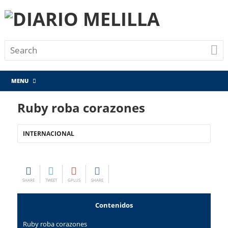
MENU
Ruby roba corazones
INTERNACIONAL
SHARE
TWEET
GPLUS
SHARE
Contenidos
Ruby roba corazones