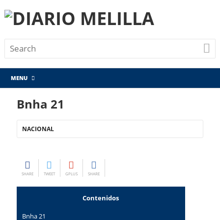
MENU
Bnha 21
NACIONAL
SHARE
TWEET
GPLUS
SHARE
Contenidos
Bnha 21