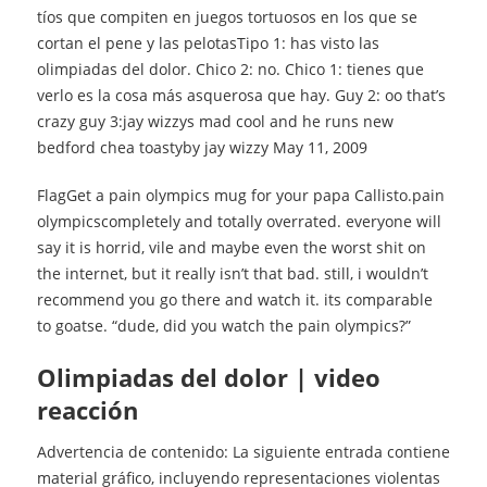
tíos que compiten en juegos tortuosos en los que se
cortan el pene y las pelotasTipo 1: has visto las
olimpiadas del dolor. Chico 2: no. Chico 1: tienes que
verlo es la cosa más asquerosa que hay. Guy 2: oo that’s
crazy guy 3:jay wizzys mad cool and he runs new
bedford chea toastyby jay wizzy May 11, 2009
FlagGet a pain olympics mug for your papa Callisto.pain
olympicscompletely and totally overrated. everyone will
say it is horrid, vile and maybe even the worst shit on
the internet, but it really isn’t that bad. still, i wouldn’t
recommend you go there and watch it. its comparable
to goatse. “dude, did you watch the pain olympics?”
olimpiadas del dolor | video
reacción
Advertencia de contenido: La siguiente entrada contiene
material gráfico, incluyendo representaciones violentas