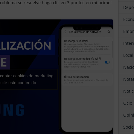
problema se resuelve haga clic en 3 puntos en mi primer
Depo
Eco
Emp
Inte
Local
Naci
aceptar cookies de marketing
Not
mitir este contenido
Noti
Ocio
Opin
Soci