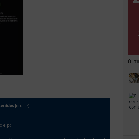
ÚLT
tenidos
[
ocultar
]
o el pc