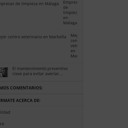
Empresas
de
limpieza
en
Málaga
Mejor
centro
veterinario
en
Marbella
El mantenimiento preventivo
clave para evitar averías …
TIMOS COMENTARIOS:
ÓRMATE ACERCA DE:
alidad
ura