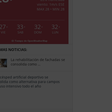
°
viento: 1m/s ESE
MAX 28 • MIN 28
27
33
32
32
°
°
°
°
VIE
SAB
DOM
LUN
El Tiempo de OpenWeatherMap
IMAS NOTICIAS:
La rehabilitación de fachadas se
consolida como …
El
césped
artificial
deportivo
se
consolida
como …