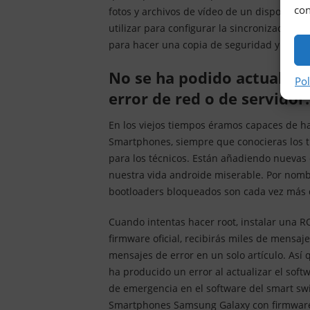
con
fotos y archivos de vídeo de un dispositiv
utilizar para configurar la sincronización 
para hacer una copia de seguridad y restau
No se ha podido actualizar el software. se ha producido un
Pol
error de red o de servidor
En los viejos tiempos éramos capaces de h
Smartphones, siempre que conocieras los tru
para los técnicos. Están añadiendo nuevas
nuestra vida androide miserable. Por nombr
bootloaders bloqueados son cada vez más d
Cuando intentas hacer root, instalar una R
firmware oficial, recibirás miles de mensaje
mensajes de error en un solo artículo. Así
ha producido un error al actualizar el softw
de emergencia en el software del smart swi
Smartphones Samsung Galaxy con firmware 