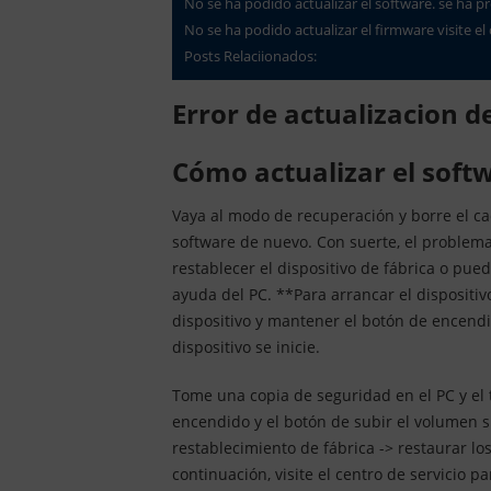
No se ha podido actualizar el software. se ha 
No se ha podido actualizar el firmware visite 
Posts Relaciionados:
Error de actualizacion
Cómo actualizar el sof
Vaya al modo de recuperación y borre el cac
software de nuevo. Con suerte, el problema
restablecer el dispositivo de fábrica o pued
ayuda del PC. **Para arrancar el dispositi
dispositivo y mantener el botón de encendi
dispositivo se inicie.
Tome una copia de seguridad en el PC y el 
encendido y el botón de subir el volumen 
restablecimiento de fábrica -> restaurar lo
continuación, visite el centro de servicio pa