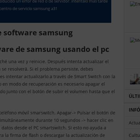
producido un error de red o de servidor. inténtalo más tarde
el centro de servicio samsung a31
 de software samsung
tware de samsung usando el pc
hé una vez y reinicie. Después intenta actualizar el
 se resolverá. Si el problema persiste, debes
es intentar actualizarlo a través de Smart Switch con la
vo en modo de recuperación es necesario apagar el
do junto con el botón de subir el volumen hasta que el
ÚL
INF
teléfono móvil smarswitch. Apagar-> Pulsar el botón de
simultáneamente durante 10 segundos -> hacer clic en
Actu
s datos desde el PC smartswitch. Si esto no ayuda a
Cult
ra la firma de flash o descargar la actualización de