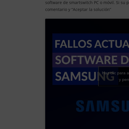
software de smartswitch PC o móvil. Si su 
comentario y “Aceptar la solución”
Haz clic para 
y per