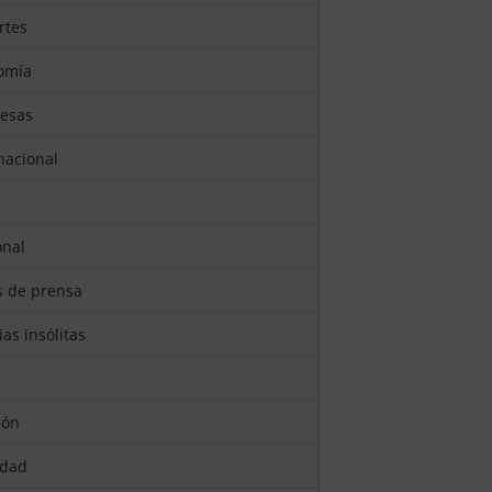
rtes
nomía
resas
rnacional
onal
as de prensa
cias insólitas
ión
edad