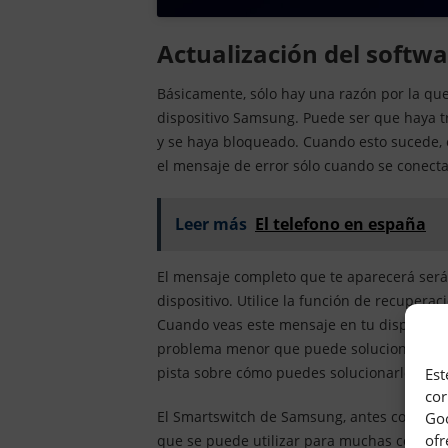
Actualización del soft
Básicamente, sólo hay una razón por la que 
dispositivo Samsung. Puede ser que haya t
y se haya bloqueado. Cuando esto sucede, 
el mensaje de error sólo cuando se conecta
Leer más
El telefono en españa
El mensaje completo que te aparecerá será 
dispositivo. Utilice la función de recupera
Cuando veas este mensaje en tu dispositiv
problema menor que puede solucionarse fá
pista sobre cómo puedes solucionarlo; uti
Est
cor
El Smartswitch de Samsung, antes conocido
Goo
ofr
que se puede utilizar para muchas cosas. P