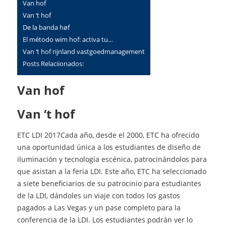
Van hof
van ‘t hof
de la banda høf
el método wim hof: activa tu…
van ‘t hof rijnland vastgoedmanagement
Posts Relaciionados:
Van hof
van ‘t hof
ETC LDI 2017Cada año, desde el 2000, ETC ha ofrecido
una oportunidad única a los estudiantes de diseño de
iluminación y tecnología escénica, patrocinándolos para
que asistan a la feria LDI. Este año, ETC ha seleccionado
a siete beneficiarios de su patrocinio para estudiantes
de la LDI, dándoles un viaje con todos los gastos
pagados a Las Vegas y un pase completo para la
conferencia de la LDI. Los estudiantes podrán ver lo