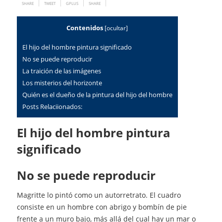
SHARE
TWEET
GPLUS
SHARE
Contenidos
[
ocultar
]
El hijo del hombre pintura significado
no se puede reproducir
la traición de las imágenes
los misterios del horizonte
quién es el dueño de la pintura del hijo del hombre
Posts Relaciionados:
El hijo del hombre pintura
significado
no se puede reproducir
Magritte lo pintó como un autorretrato. El cuadro
consiste en un hombre con abrigo y bombín de pie
frente a un muro bajo, más allá del cual hay un mar o