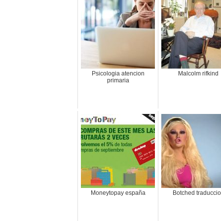
Psicologia atencion
Malcolm rifkind
primaria
Moneytopay españa
Botched traducci