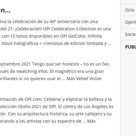
 en…
Ocio
na la celebración de su 40º aniversario con una
Opin
del 21: ¡Celebración! OPI Celebration Collection es una
Soci
 con 15 tonos disponibles en OPI GelColor, Infinite
2 tonos holográficos + cremosos de edición limitada y …
PUB
Septiembre 2021 Tengo que ser honesto – no es un fan.
pués de swatching ellos. El magnético era una gran
rillantes si no quieres usar el … Más Velvet Vision
rmación de OPI.com: Celebrar y explorar la belleza y la
Colección Otoño 2021 de OPI. El centro de Los Ángeles es
n. Con su arquitectura histórica, su arte callejero y su
spirando a los artistas con su espectro de … Más