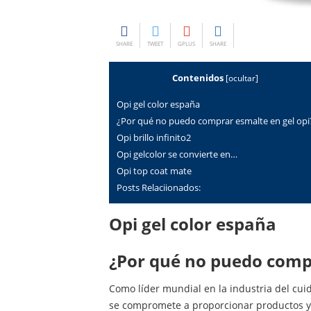
SHARE
TWEET
GPLUS
SHARE
Contenidos
[
ocultar
]
Opi gel color españa
¿por qué no puedo comprar esmalte en gel opi
opi brillo infinito2
opi gelcolor se convierte en…
opi top coat mate
Posts Relaciionados:
Opi gel color españa
¿por qué no puedo comp
Como líder mundial en la industria del cuid
se compromete a proporcionar productos y 