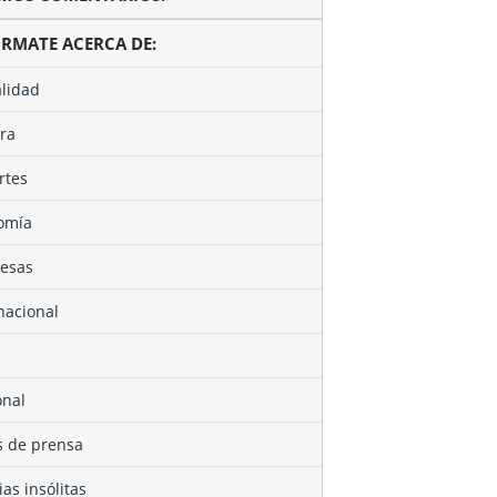
ÓRMATE ACERCA DE:
alidad
ura
rtes
nomía
resas
rnacional
onal
as de prensa
cias insólitas