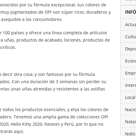
Conocidos por su fórmula excepcional, sus colores de
INF
 muy pigmentados de OPI son súper ricos, duraderos y
jo asequible a los consumidores.
Actu
 100 países y ofrece una línea completa de artículos
Cult
ra uñas, productos de acabado, lociones, productos de
rílicos.
Depo
Eco
Emp
o decir otra cosa, y son famosos por su fórmula
tados. Con una duración de 3 semanas sin perder su
Inte
ientas unas uñas atrevidas y resistentes a las astillas
Local
Naci
odos los productos esenciales, y elija los colores de
uradero. Tenemos una amplia gama de colecciones OPI
Not
020, Hello Kitty 2020, Neones y Perú, por lo que no
trarás aquí.
Noti