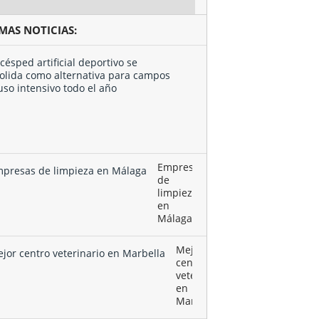
IMAS NOTICIAS:
El
césped
artificial
deportivo
se
consolida
como …
Empresas
de
limpieza
en
Málaga
Mejor
centro
veterinario
en
Marbella