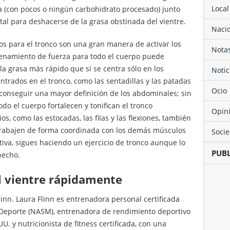
Local
da (con pocos o ningún carbohidrato procesado) junto
al para deshacerse de la grasa obstinada del vientre.
Naci
icos para el tronco son una gran manera de activar los
Not
renamiento de fuerza para todo el cuerpo puede
la grasa más rápido que si se centra sólo en los
Noti
entrados en el tronco, como las sentadillas y las patadas
Ocio
conseguir una mayor definición de los abdominales; sin
o el cuerpo fortalecen y tonifican el tronco
Opin
os, como las estocadas, las filas y las flexiones, también
rabajen de forma coordinada con los demás músculos
Soci
itiva, sigues haciendo un ejercicio de tronco aunque lo
PUB
pecho.
el vientre rápidamente
linn. Laura Flinn es entrenadora personal certificada
 Deporte (NASM), entrenadora de rendimiento deportivo
. y nutricionista de fitness certificada, con una