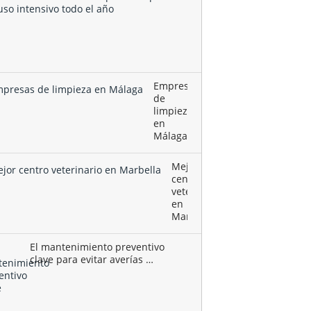
artificial
deportivo
se
consolida
como …
Empresas
de
limpieza
en
Málaga
Mejor
centro
veterinario
en
Marbella
El mantenimiento preventivo
clave para evitar averías …