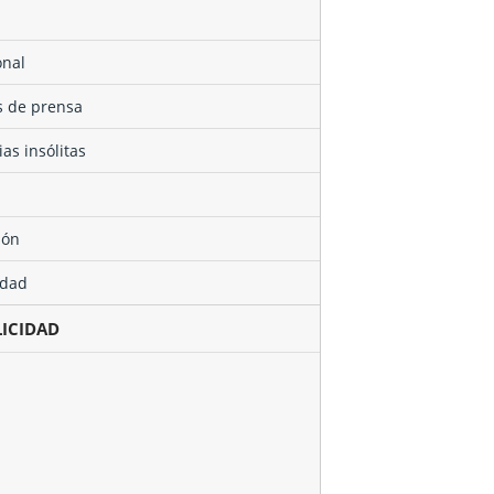
onal
as de prensa
cias insólitas
ión
edad
LICIDAD