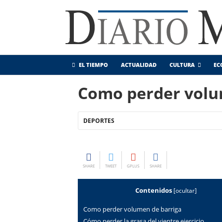
EL TIEMPO
ACTUALIDAD
CULTURA
EC
Como perder volu
DEPORTES
SHARE
TWEET
GPLUS
SHARE
Contenidos
[
ocultar
]
Como perder volumen de barriga
cómo perder la grasa del vientre ejercicio