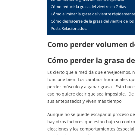
cómo reducir la grasa del vientre en 7 días
cómo eliminar la grasa del vientre rápidament
cómo deshacerse de la grasa del vientre de lo
Posts Relaciionados:
Como perder volumen d
cómo perder la grasa del
Es cierto que a medida que envejecemos, 
funcione bien. Los cambios hormonales q
perder músculo y a ganar grasa. Esto hace
eso no quiere decir que sea imposible. De
sus antepasados y viven más tiempo.
Aunque no se puede escapar al proceso de e
hay otros factores que están bajo su control
elecciones y los comportamientos (especialm