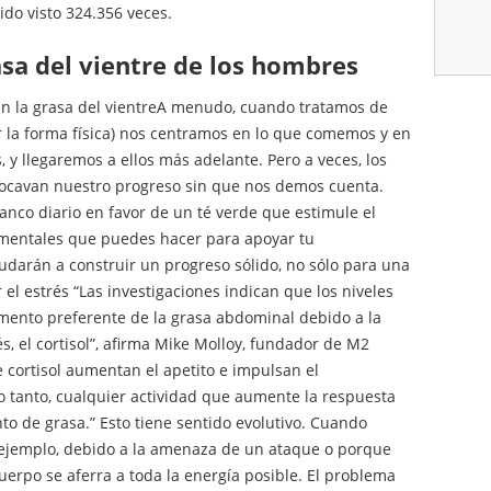
ido visto 324.356 veces.
asa del vientre de los hombres
en la grasa del vientreA menudo, cuando tratamos de
r la forma física) nos centramos en lo que comemos y en
 y llegaremos a ellos más adelante. Pero a veces, los
socavan nuestro progreso sin que nos demos cuenta.
nco diario en favor de un té verde que estimule el
mentales que puedes hacer para apoyar tu
udarán a construir un progreso sólido, no sólo para una
r el estrés “Las investigaciones indican que los niveles
mento preferente de la grasa abdominal debido a la
, el cortisol”, afirma Mike Molloy, fundador de M2
e cortisol aumentan el apetito e impulsan el
 tanto, cualquier actividad que aumente la respuesta
o de grasa.” Esto tiene sentido evolutivo. Cuando
 ejemplo, debido a la amenaza de un ataque o porque
uerpo se aferra a toda la energía posible. El problema