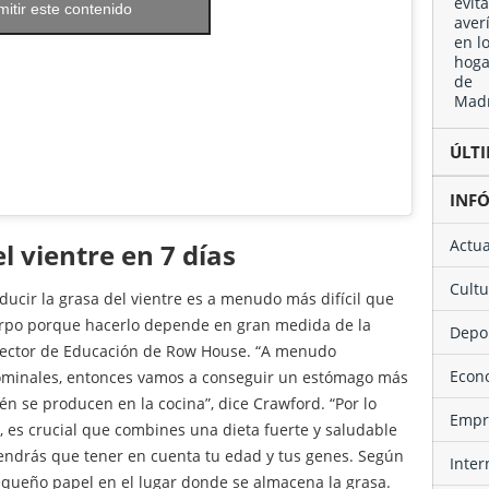
mitir este contenido
ÚL
INF
Actu
l vientre en 7 días
Cult
educir la grasa del vientre es a menudo más difícil que
erpo porque hacerlo depende en gran medida de la
Depo
irector de Educación de Row House. “A menudo
Eco
ominales, entonces vamos a conseguir un estómago más
n se producen en la cocina”, dice Crawford. “Por lo
Emp
re, es crucial que combines una dieta fuerte y saludable
 tendrás que tener en cuenta tu edad y tus genes. Según
Inte
queño papel en el lugar donde se almacena la grasa.