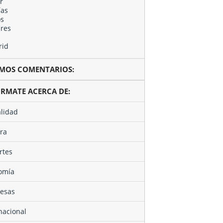
TIMOS COMENTARIOS:
ÓRMATE ACERCA DE:
alidad
ura
rtes
nomía
resas
rnacional