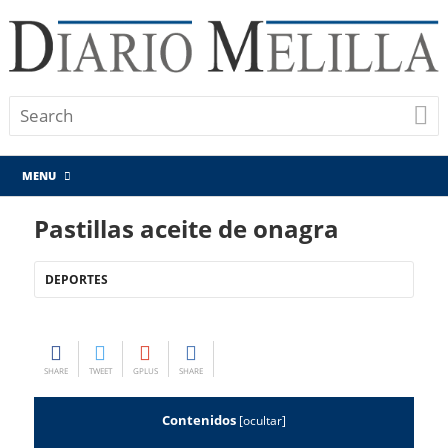
MENU
Pastillas aceite de onagra
DEPORTES
SHARE
TWEET
GPLUS
SHARE
Contenidos
[
ocultar
]