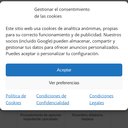
Gestionar el consentimiento
de las cookies
Este sitio web usa cookies de analítica anónimas, propias
para su correcto funcionamiento y de publicidad. Nuestros
socios (incluido Google) pueden almacenar, compartir y
Barnabitas palencia
Horarios autobuses linea 3
gestionar tus datos para ofrecer anuncios personalizados.
Puedes aceptar o personalizar tu configuración.
Aceptar
Ver preferencias
Política de
Condiciones de
Condiciones
Cookies
Confidencialidad
Legales
Procedimiento de apremio
Florentino villabona
expediente cancelado
madera