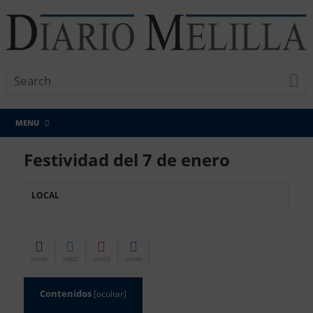
MENU
Festividad del 7 de enero
LOCAL
SHARE
TWEET
GPLUS
SHARE
Contenidos
[
ocultar
]