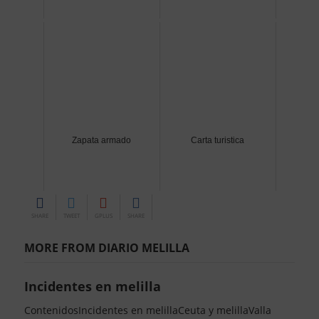
Zapata armado
Carta turistica
SHARE
TWEET
GPLUS
SHARE
MORE FROM DIARIO MELILLA
Incidentes en melilla
ContenidosIncidentes en melillaCeuta y melillaValla