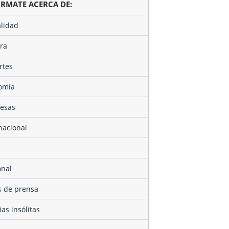
ÓRMATE ACERCA DE:
alidad
ura
rtes
nomía
resas
rnacional
onal
as de prensa
cias insólitas