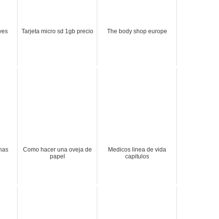
ves
Tarjeta micro sd 1gb precio
The body shop europe
rnas
Como hacer una oveja de
Medicos linea de vida
papel
capitulos