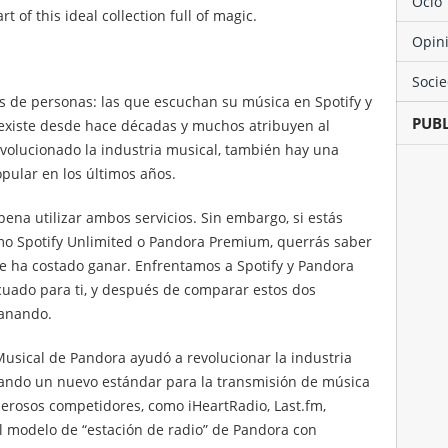
Ocio
rt of this ideal collection full of magic.
Opin
Soci
 de personas: las que escuchan su música en Spotify y
PUB
existe desde hace décadas y muchos atribuyen al
evolucionado la industria musical, también hay una
opular en los últimos años.
ena utilizar ambos servicios. Sin embargo, si estás
mo Spotify Unlimited o Pandora Premium, querrás saber
te ha costado ganar. Enfrentamos a Spotify y Pandora
cuado para ti, y después de comparar estos dos
ganando.
usical de Pandora ayudó a revolucionar la industria
eando un nuevo estándar para la transmisión de música
erosos competidores, como iHeartRadio, Last.fm,
l modelo de “estación de radio” de Pandora con