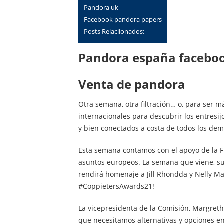
pandora uk
facebook pandora papers
Posts Relaciionados:
Pandora españa facebo
venta de pandora
Otra semana, otra filtración… o, para ser m
internacionales para descubrir los entresi
y bien conectados a costa de todos los dem
Esta semana contamos con el apoyo de la F
asuntos europeos. La semana que viene, su
rendirá homenaje a Jill Rhondda y Nelly Ma
#CoppietersAwards21!
La vicepresidenta de la Comisión, Margrethe
que necesitamos alternativas y opciones e