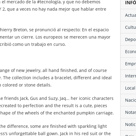
n el mercado de la #tecnología, y que no debemos
INF
 2, que a veces no hay nada mejor que hablar entre
Actu
Cult
Thierry Breton, se pronunció al respecto: En el espacio
rimentar un cierre. Los europeos se merecen una mayor
Depo
cribió como un trabajo en curso.
Eco
Emp
ange of new jewelry, all hand finished, and of course
Inte
 The collection includes a bracelet, different and ideal
h colored or stone details.
Local
e friends Jack, Gus and Suzy, Jaq… her iconic characters
Naci
reated to perfection and the result is a cute, pieces
Not
 shape of the wheels of the enchanted pumpkin carriage.
Noti
the difference, some are finished with sparkling light
ss’s unforgettable ball gown. Jack in his red suit or the