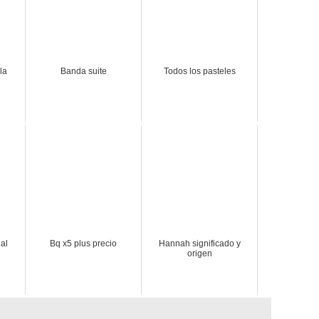
la
Banda suite
Todos los pasteles
nal
Bq x5 plus precio
Hannah significado y
origen