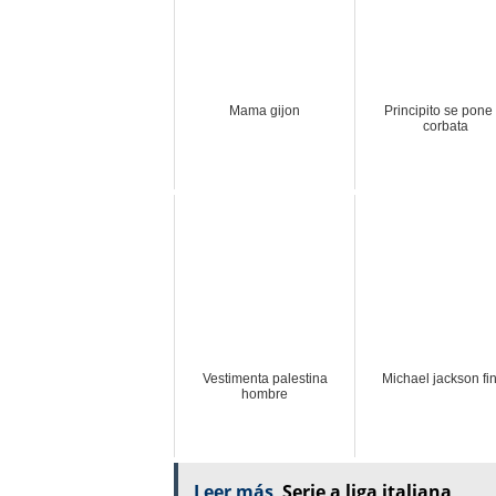
Mama gijon
Principito se pone 
corbata
Vestimenta palestina
Michael jackson fi
hombre
Leer más
Serie a liga italiana