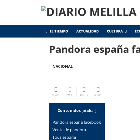
EL TIEMPO
ACTUALIDAD
CULTURA
EC
Pandora españa f
NACIONAL
SHARE
TWEET
GPLUS
SHARE
Contenidos
[
ocultar
]
Pandora españa facebook
venta de pandora
tous españa