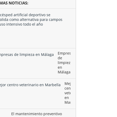
IMAS NOTICIAS:
El
césped
artificial
deportivo
se
consolida
como …
Empresas
de
limpieza
en
Málaga
Mejor
centro
veterinario
en
Marbella
El mantenimiento preventivo