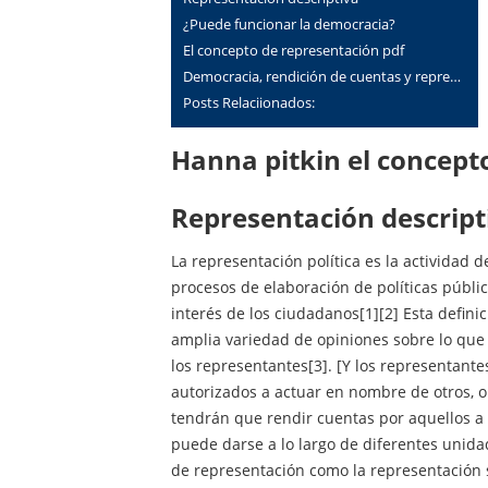
¿puede funcionar la democracia?
el concepto de representación pdf
democracia, rendición de cuentas y repre…
Posts Relaciionados:
Hanna pitkin el concep
representación descript
La representación política es la actividad 
procesos de elaboración de políticas públic
interés de los ciudadanos[1][2] Esta defini
amplia variedad de opiniones sobre lo que 
los representantes[3]. [Y los representant
autorizados a actuar en nombre de otros, 
tendrán que rendir cuentas por aquellos a 
puede darse a lo largo de diferentes unida
de representación como la representación s