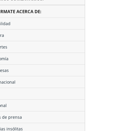
ÓRMATE ACERCA DE:
alidad
ura
rtes
nomía
resas
rnacional
onal
as de prensa
cias insólitas