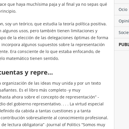
ace que haya muchísima paja y al final ya no sepas qué
Ocio
rincipio.
Opin
, soy un teórico, que estudia la teoría política positiva.
n algunos usos, pero también tienen limitaciones y
Soci
po de la elección de las delegaciones óptimas de forma
PUB
a incorpora algunos supuestos sobre la representación
ente. Era consciente de lo que estaba enfocando, de
lo matemático tienen sentido.
 cuentas y repre…
a organización de las ideas muy unida y por un texto
safiantes. Es el libro más completo -y muy
hasta ahora sobre el concepto de representación” -
io del gobierno representativo. . . . La virtud especial
finido da cabida a tantas cuestiones y a tanta
a contribución sobresaliente al conocimiento profesional.
 de lectura obligatoria” -Journal of Politics “Somos muy