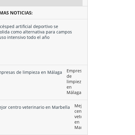
IMAS NOTICIAS:
El
césped
artificial
deportivo
se
consolida
como …
Empresas
de
limpieza
en
Málaga
Mejor
centro
veterinario
en
Marbella