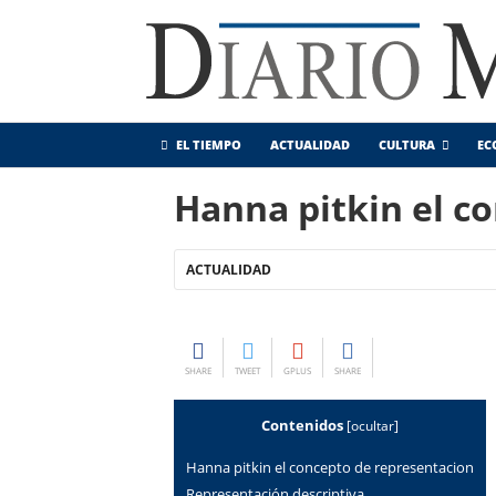
EL TIEMPO
ACTUALIDAD
CULTURA
EC
Hanna pitkin el c
ACTUALIDAD
SHARE
TWEET
GPLUS
SHARE
Contenidos
[
ocultar
]
Hanna pitkin el concepto de representacion
representación descriptiva