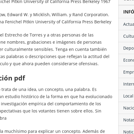
hel Pitkin University of California Press Berkeley 1967
INF
errow, Edward W. y Micklish, William. y Rand Corporation.
 Fenichel Pitkin University of California Press Berkeley
Actu
del Estrecho de Torres y a otras personas de las
Cult
iene nombres, grabaciones e imágenes de personas
Depo
ser culturalmente sensibles. Tenga en cuenta también
as palabras o descripciones que reflejan la actitud del
Eco
tículo y que ahora pueden considerarse ofensivas.
Emp
ción pdf
Inte
o trata de una idea, un concepto, una palabra. Es
Local
un estudio histórico de la forma en que ha evolucionado
 investigación empírica del comportamiento de los
Naci
ectativas que los votantes tienen sobre ellos. Sin
abra
Not
lla muchísimo para explicar un concepto. Además de
Noti