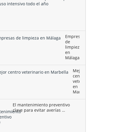
artificial
deportivo
se
consolida
como …
Empresas
de
limpieza
en
Málaga
Mejor
centro
veterinario
en
Marbella
El mantenimiento preventivo
clave para evitar averías …