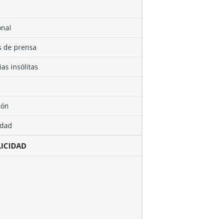
onal
as de prensa
cias insólitas
ión
edad
LICIDAD