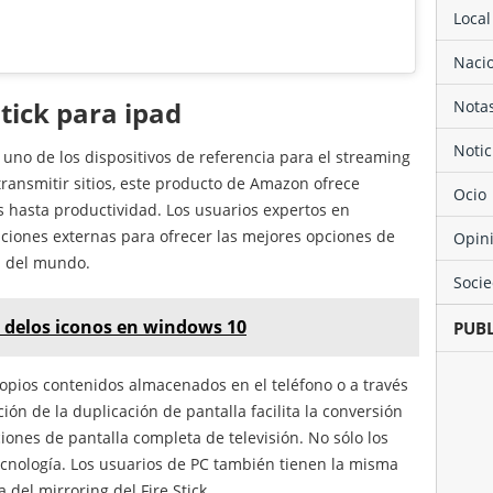
Local
Naci
stick para ipad
Not
Noti
 uno de los dispositivos de referencia para el streaming
ransmitir sitios, este producto de Amazon ofrece
Ocio
 hasta productividad. Los usuarios expertos en
aciones externas para ofrecer las mejores opciones de
Opin
n del mundo.
Soci
 delos iconos en windows 10
PUB
opios contenidos almacenados en el teléfono o a través
ción de la duplicación de pantalla facilita la conversión
nes de pantalla completa de televisión. No sólo los
cnología. Los usuarios de PC también tienen la misma
 del mirroring del Fire Stick.