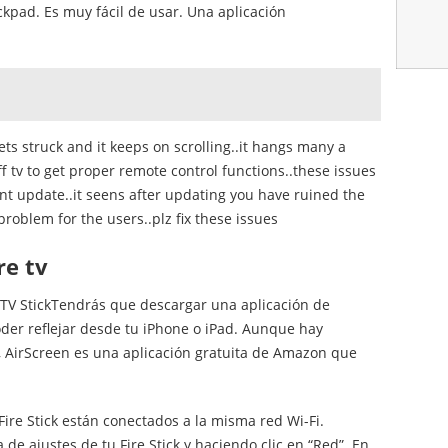
ckpad. Es muy fácil de usar. Una aplicación
gets struck and it keeps on scrolling..it hangs many a
f tv to get proper remote control functions..these issues
nt update..it seens after updating you have ruined the
roblem for the users..plz fix these issues
re tv
 TV StickTendrás que descargar una aplicación de
oder reflejar desde tu iPhone o iPad. Aunque hay
, AirScreen es una aplicación gratuita de Amazon que
Fire Stick están conectados a la misma red Wi-Fi.
e ajustes de tu Fire Stick y haciendo clic en “Red”. En