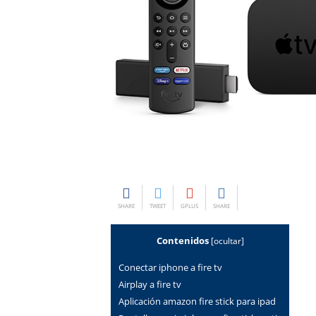
SHARE
TWEET
GPLUS
SHARE
Contenidos
[
ocultar
]
Conectar iphone a fire tv
Airplay a fire tv
Aplicación amazon fire stick para ipad