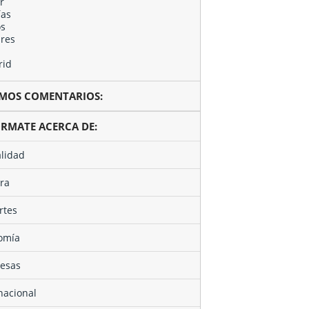
TIMOS COMENTARIOS:
ÓRMATE ACERCA DE:
alidad
ura
rtes
nomía
resas
rnacional