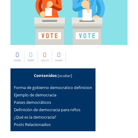
SHARE
TWEET
GPLUS
SHARE
Contenidos
[
ocultar
]
Forma de gobierno democratico definicion
ejemplo de democracia
países democráticos
definición de democracia para niños
¿qué es la democracia?
Posts Relaciionados: