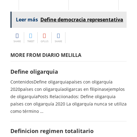
Leer más
Define democracia representativa
SHARE
TWEET
GPLUS
SHARE
MORE FROM DIARIO MELILLA
Define oligarquia
ContenidosDefine oligarquiapaíses con oligarquía
2020países con oligarquíaoligarcas en filipinasejemplos
de oligarquíaPosts Relaciionados: Define oligarquia
países con oligarquía 2020 La oligarquía nunca se utiliza
como término …
Definicion regimen totalitario