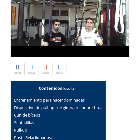
SHARE
TWEET
GPLUS
SHARE
Contenidos
[
ocultar
]
Entrenamiento para hacer dominadas
dispositivo de pull-ups de gimnasio indoor ho…
curl de bíceps
sentadillas
pull-up
Posts Relaciionados: