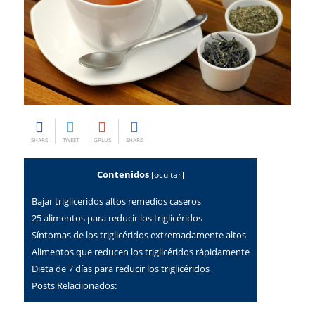
SHARE
TWEET
GPLUS
SHARE
Contenidos
[
ocultar
]
Bajar trigliceridos altos remedios caseros
25 alimentos para reducir los triglicéridos
Síntomas de los triglicéridos extremadamente altos
Alimentos que reducen los triglicéridos rápidamente
Dieta de 7 días para reducir los triglicéridos
Posts Relaciionados: