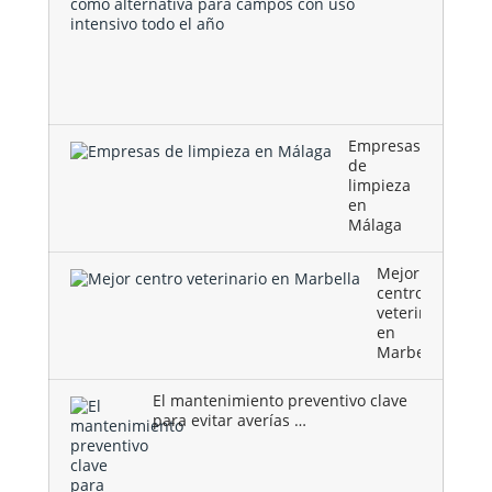
artificial
deportivo
se
consolida
como …
Empresas
de
limpieza
en
Málaga
Mejor
centro
veterinario
en
Marbella
El mantenimiento preventivo clave
para evitar averías …