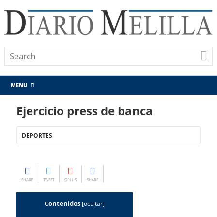
MENU
Ejercicio press de banca
DEPORTES
SHARE
TWEET
GPLUS
SHARE
Contenidos
[
ocultar
]